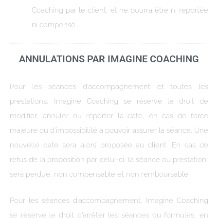
Coaching par le client, et ne pourra être ni reportée
ni compensé
ANNULATIONS PAR IMAGINE COACHING
Pour les séances d’accompagnement et toutes les
prestations, Imagine Coaching se réserve le droit de
modifier, annuler ou reporter la date, en cas de force
majeure ou d’impossibilité à pouvoir assurer la séance. Une
nouvelle date sera alors proposée au client. En cas de
refus de la proposition par celui-ci, la séance ou prestation
sera perdue, non compensable et non remboursable.
Pour les séances d’accompagnement, Imagine Coaching
se réserve le droit d’arrêter les séances ou formules, en