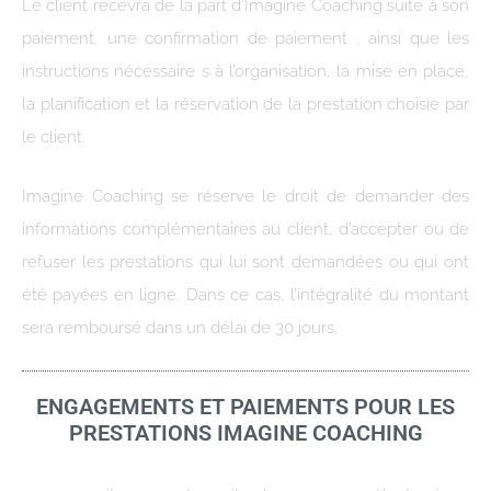
Le client recevra de la part d’Imagine Coaching suite à son
paiement, une confirmation de paiement , ainsi que les
instructions nécessaire s à l’organisation, la mise en place,
la planification et la réservation de la prestation choisie par
le client.
Imagine Coaching se réserve le droit de demander des
informations complémentaires au client, d’accepter ou de
refuser les prestations qui lui sont demandées ou qui ont
été payées en ligne. Dans ce cas, l’intégralité du montant
sera remboursé dans un délai de 30 jours.
ENGAGEMENTS ET PAIEMENTS POUR LES
PRESTATIONS IMAGINE COACHING