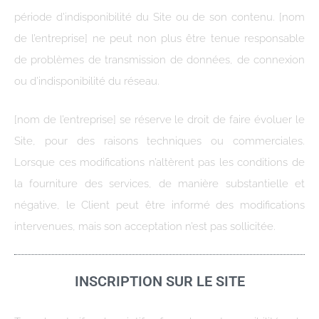
période d’indisponibilité du Site ou de son contenu. [nom
de l’entreprise] ne peut non plus être tenue responsable
de problèmes de transmission de données, de connexion
ou d’indisponibilité du réseau.
[nom de l’entreprise] se réserve le droit de faire évoluer le
Site, pour des raisons techniques ou commerciales.
Lorsque ces modifications n’altèrent pas les conditions de
la fourniture des services, de manière substantielle et
négative, le Client peut être informé des modifications
intervenues, mais son acceptation n’est pas sollicitée.
INSCRIPTION SUR LE SITE