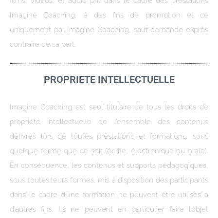
films, vidéos, et audio prit dans le cadre des prestations
Imagine Coaching, à des fins de promotion et ce
uniquement par Imagine Coaching, sauf demande exprès
contraire de sa part.
PROPRIETE INTELLECTUELLE
Imagine Coaching est seul titulaire de tous les droits de
propriété intellectuelle de l’ensemble des contenus
délivrés lors de toutes prestations et formations, sous
quelque forme que ce soit (écrite, électronique ou orale).
En conséquence, les contenus et supports pédagogiques,
sous toutes leurs formes, mis à disposition des participants
dans le cadre d’une formation ne peuvent être utilisés à
d’autres fins. Ils ne peuvent en particulier faire l’objet