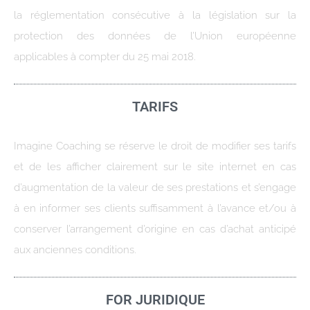
la réglementation consécutive à la législation sur la
protection des données de l’Union européenne
applicables à compter du 25 mai 2018.
TARIFS
Imagine Coaching se réserve le droit de modifier ses tarifs
et de les afficher clairement sur le site internet en cas
d’augmentation de la valeur de ses prestations et s’engage
à en informer ses clients suffisamment à l’avance et/ou à
conserver l’arrangement d’origine en cas d’achat anticipé
aux anciennes conditions.
FOR JURIDIQUE