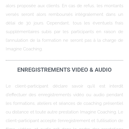
alors proposée aux clients. En cas de refus, les montants
versés seront alors remboursés intégralement dans un
délai de 30 jours. Cependant, tous les éventuels frais
supplémentaires subis par les participants en raison de
l’annulation de la formation ne seront pas à la charge de
Imagine Coaching.
ENREGISTREMENTS VIDEO & AUDIO
Le client-participant déclare savoir qu’il est interdit
d’effectuer des enregistrements vidéo ou audio pendant
les formations, ateliers et séances de coaching présentiel
ou distance et toute autre prestation Imagine Coaching. Le
client-participant accepte l’enregistrement et l’utilisation de