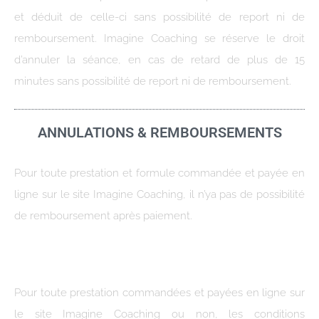
et déduit de celle-ci sans possibilité de report ni de
remboursement. Imagine Coaching se réserve le droit
d’annuler la séance, en cas de retard de plus de 15
minutes sans possibilité de report ni de remboursement.
ANNULATIONS & REMBOURSEMENTS
Pour toute prestation et formule commandée et payée en
ligne sur le site Imagine Coaching, il n’ya pas de possibilité
de remboursement après paiement.
Pour toute prestation commandées et payées en ligne sur
le site Imagine Coaching ou non, les conditions