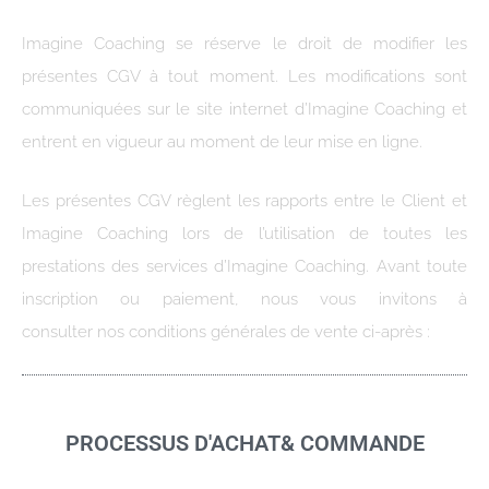
Imagine Coaching se réserve le droit de modifier les
présentes CGV à tout moment. Les modifications sont
communiquées sur le site internet d’Imagine Coaching et
entrent en vigueur au moment de leur mise en ligne.
Les présentes CGV règlent les rapports entre le Client et
Imagine Coaching lors de l’utilisation de toutes les
prestations des services d’Imagine Coaching. Avant toute
inscription ou paiement, nous vous invitons à
consulter nos conditions générales de vente ci-après :
PROCESSUS D'ACHAT& COMMANDE